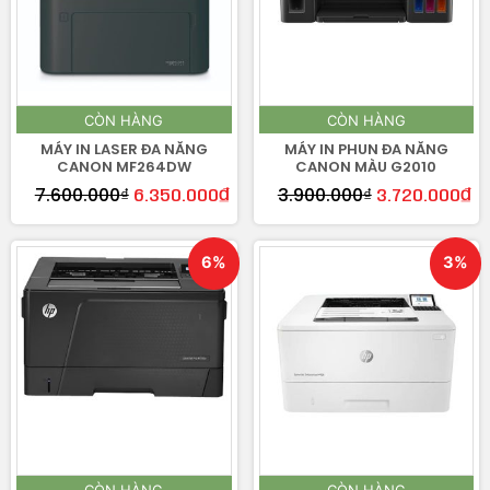
CÒN HÀNG
CÒN HÀNG
MÁY IN LASER ĐA NĂNG
MÁY IN PHUN ĐA NĂNG
CANON MF264DW
CANON MÀU G2010
7.600.000
₫
3.900.000
₫
6.350.000
₫
3.720.000
₫
6%
3%
CÒN HÀNG
CÒN HÀNG