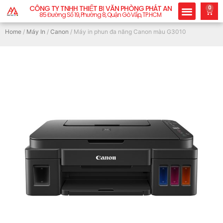
CÔNG TY TNHH THIẾT BỊ VĂN PHÒNG PHÁT AN
0
85 Đường Số 19, Phường 8, Quận Gò Vấp, TP.HCM
Home
/
Máy In
/
Canon
/ Máy in phun đa năng Canon màu G3010