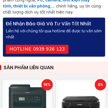
phẩm công nghệ,
PC
,
camera,
linh kiện máy
tính
,
thiết bị văn phòng
,… chính hãng, uy tín cùng
chất lượng dịch vụ tốt nhất hiện nay.
Để Nhận Báo Giá Và Tư Vấn Tốt Nhất
Liên hệ với chúng tôi qua hotline để được tư vấn sớm
nhất
HOTLINE 0939 926 123
SẢN PHẨM LIÊN QUAN
16%
5%