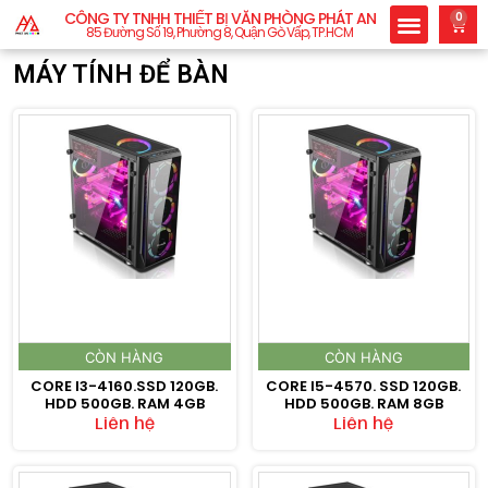
CÔNG TY TNHH THIẾT BỊ VĂN PHÒNG PHÁT AN
0
85 Đường Số 19, Phường 8, Quận Gò Vấp, TP.HCM
MÁY TÍNH ĐỂ BÀN
CÒN HÀNG
CÒN HÀNG
CORE I3-4160.SSD 120GB.
CORE I5-4570. SSD 120GB.
HDD 500GB. RAM 4GB
HDD 500GB. RAM 8GB
Liên hệ
Liên hệ