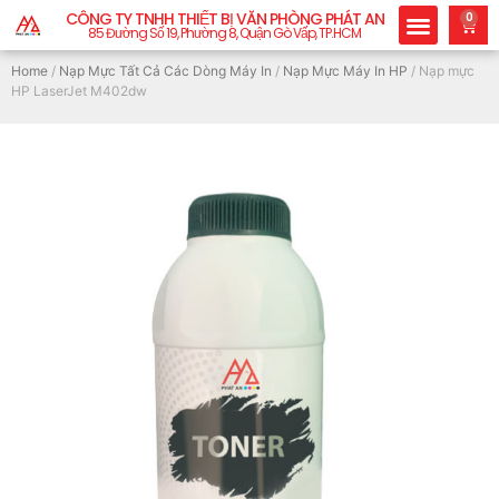
CÔNG TY TNHH THIẾT BỊ VĂN PHÒNG PHÁT AN
0
85 Đường Số 19, Phường 8, Quận Gò Vấp, TP.HCM
Home
/
Nạp Mực Tất Cả Các Dòng Máy In
/
Nạp Mực Máy In HP
/ Nạp mực
HP LaserJet M402dw