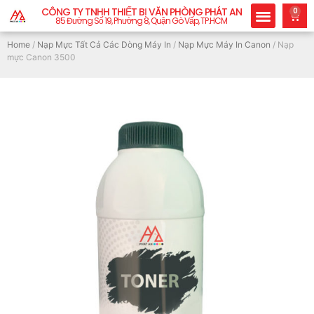
CÔNG TY TNHH THIẾT BỊ VĂN PHÒNG PHÁT AN
0
85 Đường Số 19, Phường 8, Quận Gò Vấp, TP.HCM
Home
/
Nạp Mực Tất Cả Các Dòng Máy In
/
Nạp Mực Máy In Canon
/ Nạp
mực Canon 3500