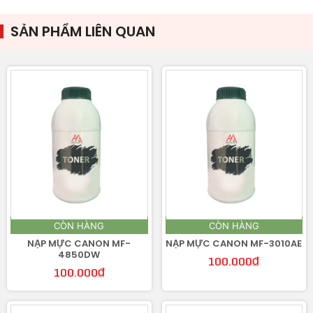
SẢN PHẨM LIÊN QUAN
CÒN HÀNG
CÒN HÀNG
NẠP MỰC CANON MF-
NẠP MỰC CANON MF-3010AE
4850DW
100.000
₫
100.000
₫