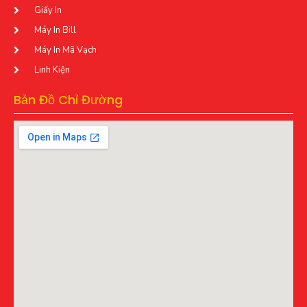
Giấy In
Máy In Bill
Máy In Mã Vạch
Linh Kiện
Bản Đồ Chỉ Đường