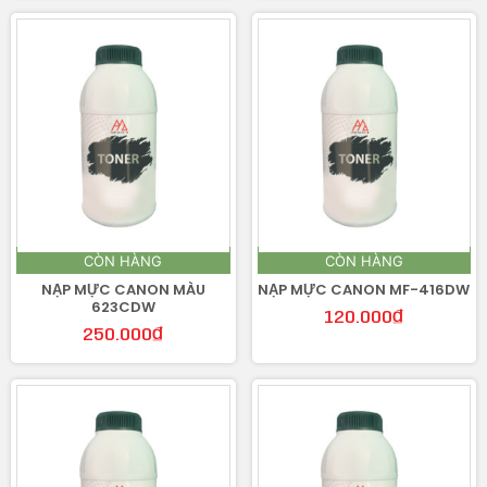
CÒN HÀNG
CÒN HÀNG
NẠP MỰC CANON MÀU
NẠP MỰC CANON MF-416DW
623CDW
120.000
₫
250.000
₫