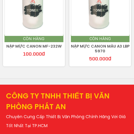
CÒN HÀNG
CÒN HÀNG
NẠP MỰC CANON MF-232W
NẠP MỰC CANON MÀU A3 LBP
5970
100.000
₫
500.000
₫
CÔNG TY TNHH THIẾT BỊ VĂN
PHÒNG PHÁT AN
Chuyên Cung Cấp Thiết Bị Văn Phòng Chính Hãng Với Giá
Tốt Nhất Tại TP.HCM