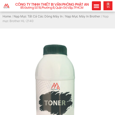
CÔNG TY TNHH THIẾT BỊ VĂN PHÒNG PHÁT AN
0
85 Đường Số 19, Phường 8, Quận Gò Vấp, TP.HCM
Home
/
Nạp Mực Tất Cả Các Dòng Máy In
/
Nạp Mực Máy In Brother
/ Nạp
mực Brother HL-2140