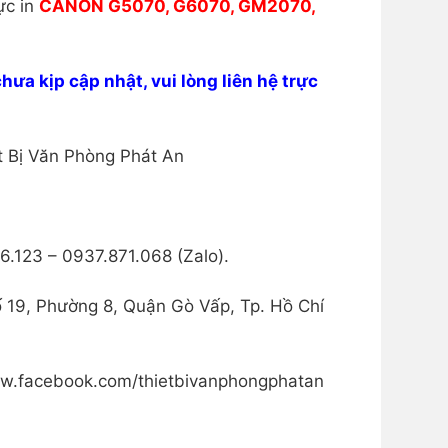
ực in
CANON G5070, G6070, GM2070,
chưa kịp cập nhật, vui lòng liên hệ trực
 Bị Văn Phòng Phát An
.123 – 0937.871.068 (Zalo).
19, Phường 8, Quận Gò Vấp, Tp. Hồ Chí
w.facebook.com/thietbivanphongphatan