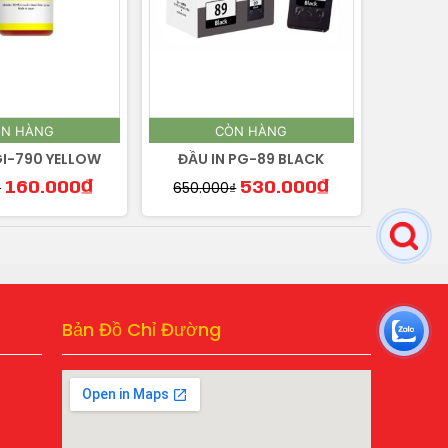
N HÀNG
CÒN HÀNG
GI-790 YELLOW
ĐẦU IN PG-89 BLACK
₫
650.000
₫
160.000
₫
530.000
₫
Bản Đồ Chỉ Đường