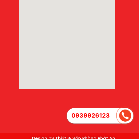
0939926123
Design by Thiết Bị Văn Phòng Phát An