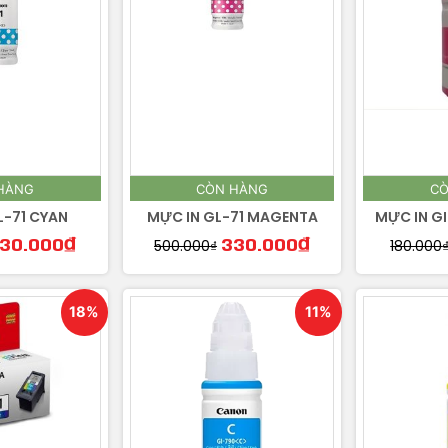
HÀNG
CÒN HÀNG
CÒ
L-71 CYAN
MỰC IN GL-71 MAGENTA
MỰC IN G
500.000
₫
180.000
30.000
₫
330.000
₫
18%
11%