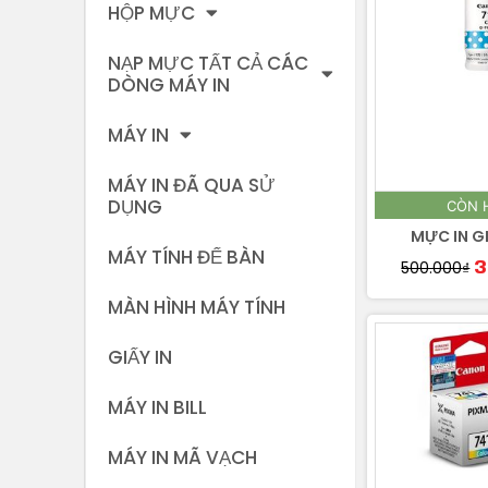
HỘP MỰC
NẠP MỰC TẤT CẢ CÁC
DÒNG MÁY IN
MÁY IN
MÁY IN ĐÃ QUA SỬ
DỤNG
CÒN 
MỰC IN G
MÁY TÍNH ĐỂ BÀN
500.000
₫
3
MÀN HÌNH MÁY TÍNH
GIẤY IN
MÁY IN BILL
MÁY IN MÃ VẠCH