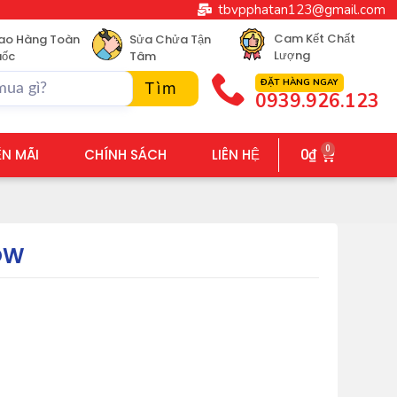
tbvpphatan123@gmail.com
Cam Kết Chất
ao Hàng Toàn
Sửa Chửa Tận
Lượng
ốc
Tâm
ĐẶT HÀNG NGAY
Tìm
0939.926.123
0
N MÃI
CHÍNH SÁCH
LIÊN HỆ
0
₫
OW