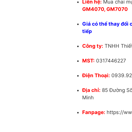
Liên hệ:
Mua chai m
GM4070, GM7070
Giá có thể thay đổi 
tiếp
Công ty:
TNHH Thiết
MST:
0317446227
Điện Thoại:
0939.926
Địa chỉ:
85 Đường Số 
Minh
Fanpage:
https://ww