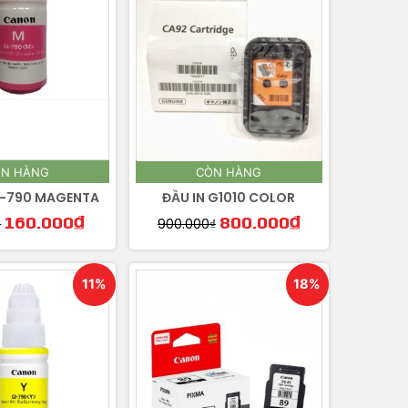
N HÀNG
CÒN HÀNG
I-790 MAGENTA
ĐẦU IN G1010 COLOR
₫
900.000
₫
160.000
₫
800.000
₫
11%
18%