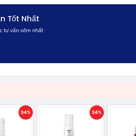
n Tốt Nhất
ợc tư vấn sớm nhất
34%
34%