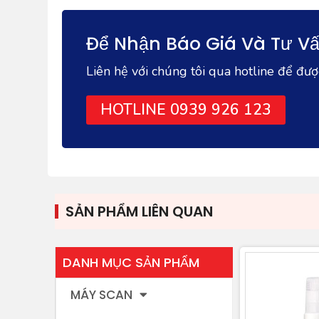
Để Nhận Báo Giá Và Tư Vấ
Liên hệ với chúng tôi qua hotline để đư
HOTLINE 0939 926 123
SẢN PHẨM LIÊN QUAN
DANH MỤC SẢN PHẨM
MÁY SCAN