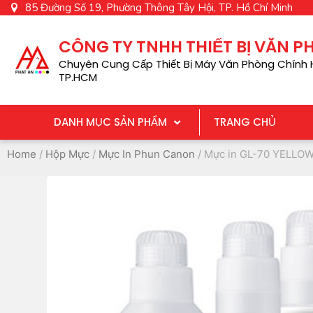
85 Đường Số 19, Phường Thông Tây Hội, TP. Hồ Chí Minh
CÔNG TY TNHH THIẾT BỊ VĂN 
Chuyên Cung Cấp Thiết Bị Máy Văn Phòng Chính H
TP.HCM
DANH MỤC SẢN PHẨM
TRANG CHỦ
Home
/
Hộp Mực
/
Mực In Phun Canon
/ Mực in GL-70 YELLO