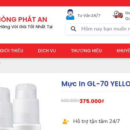
Gi
Tư Vấn 24/7
PHÒNG PHÁT AN
Qu
ãng Với Giá Tốt Nhất Tại
GIỚI THIỆU
DỊCH VỤ
THƯƠNG HIỆU
KHUYẾ
W
Mực In GL-70 YELL
375.000
₫
500.000
₫
Hỗ trợ tận tâm 24/7