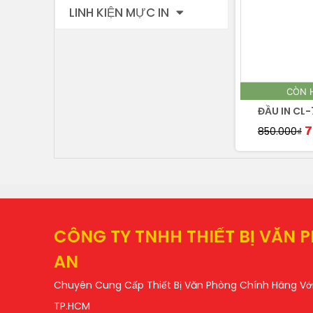
LINH KIỆN MỰC IN
CÒN 
ĐẦU IN CL
850.000
₫
7
CÔNG TY TNHH THIẾT BỊ VĂN 
AN
Chuyên Cung Cấp Thiết Bị Văn Phòng Chính Hãng Với 
TP.HCM