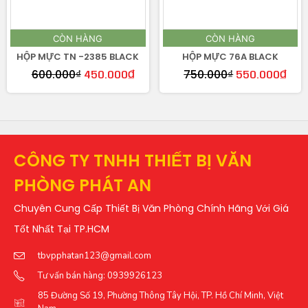
CÒN HÀNG
CÒN HÀNG
HỘP MỰC TN -2385 BLACK
HỘP MỰC 76A BLACK
600.000
₫
750.000
₫
450.000
₫
550.000
₫
CÔNG TY TNHH THIẾT BỊ VĂN
PHÒNG PHÁT AN
Chuyên Cung Cấp Thiết Bị Văn Phòng Chính Hãng Với Giá
Tốt Nhất Tại TP.HCM
tbvpphatan123@gmail.com
Tư vấn bán hàng: 0939926123
85 Đường Số 19, Phường Thông Tây Hội, TP. Hồ Chí Minh, Việt