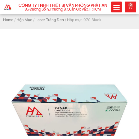
CÔNG TY TNHH THIẾT BỊ VĂN PHÒNG PHÁT AN
0
85 Đường Số 19, Phường 8, Quận Gò Vấp, TP.HCM
Home
/
Hộp Mực
/
Laser Trắng Đen
/ Hộp mực 070 Black