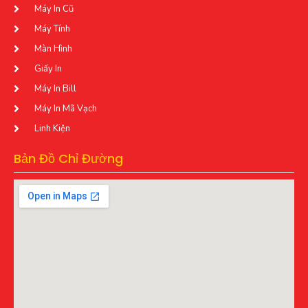
Máy In Cũ
Máy Tính
Màn Hình
Giấy In
Máy In Bill
Máy In Mã Vạch
Linh Kiện
Bản Đồ Chỉ Đường