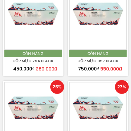
CÒN HÀNG
CÒN HÀNG
HỘP MỰC 79A BLACK
HỘP MỰC 057 BLACK
450.000
₫
750.000
₫
380.000
₫
550.000
₫
25%
27%