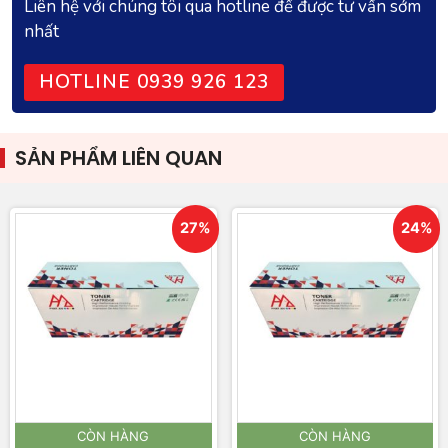
Liên hệ với chúng tôi qua hotline để được tư vấn sớm
nhất
HOTLINE 0939 926 123
SẢN PHẨM LIÊN QUAN
27%
24%
CÒN HÀNG
CÒN HÀNG