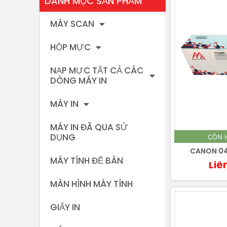
DANH MỤC SẢN PHẨM
MÁY SCAN
HỘP MỰC
NẠP MỰC TẤT CẢ CÁC
DÒNG MÁY IN
MÁY IN
MÁY IN ĐÃ QUA SỬ
DỤNG
CÒN 
CANON 04
MÁY TÍNH ĐỂ BÀN
Liê
MÀN HÌNH MÁY TÍNH
GIẤY IN