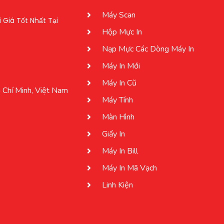
Máy Scan
Giá Tốt Nhất Tại
Hộp Mực In
Nạp Mực Các Dòng Máy In
Máy In Mới
Máy In Cũ
 Chí Minh, Việt Nam
Máy Tính
Màn Hình
Giấy In
Máy In Bill
Máy In Mã Vạch
Linh Kiện