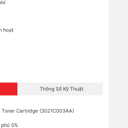
phí
h hoạt
Thông Số Kỹ Thuật
 Toner Cartridge (3021C003AA)
ộ phủ 5%