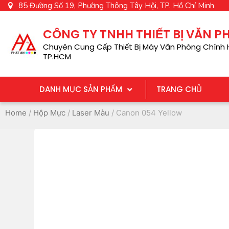
85 Đường Số 19, Phường Thông Tây Hội, TP. Hồ Chí Minh
CÔNG TY TNHH THIẾT BỊ VĂN 
Chuyên Cung Cấp Thiết Bị Máy Văn Phòng Chính H
TP.HCM
DANH MỤC SẢN PHẨM
TRANG CHỦ
Home
/
Hộp Mực
/
Laser Màu
/ Canon 054 Yellow