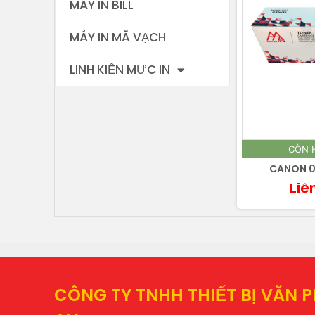
MÁY IN BILL
MÁY IN MÃ VẠCH
LINH KIỆN MỰC IN
CÒN 
CANON 0
Liê
CÔNG TY TNHH THIẾT BỊ VĂN 