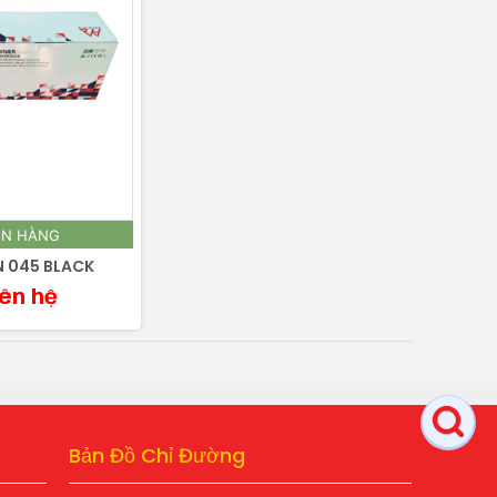
N HÀNG
 045 BLACK
iên hệ
Bản Đồ Chỉ Đường