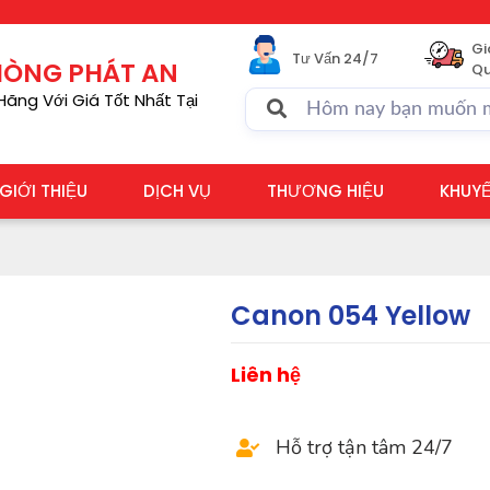
Gi
Tư Vấn 24/7
PHÒNG PHÁT AN
Qu
ãng Với Giá Tốt Nhất Tại
GIỚI THIỆU
DỊCH VỤ
THƯƠNG HIỆU
KHUYẾ
Canon 054 Yellow
Liên hệ
Hỗ trợ tận tâm 24/7