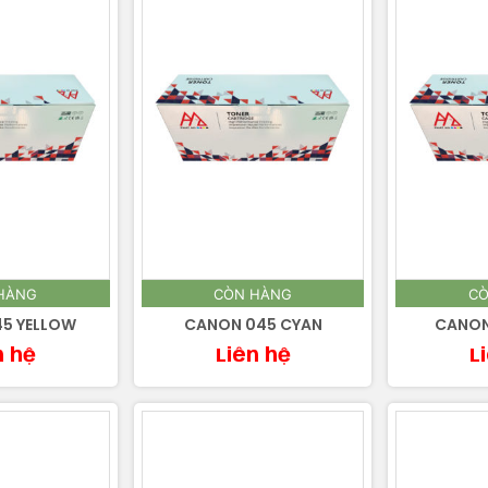
HÀNG
CÒN HÀNG
CÒ
5 YELLOW
CANON 045 CYAN
CANON
n hệ
Liên hệ
L