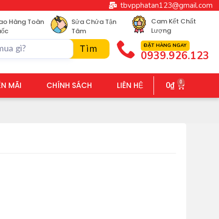
tbvpphatan123@gmail.com
Cam Kết Chất
ao Hàng Toàn
Sửa Chửa Tận
Lượng
ốc
Tâm
ĐẶT HÀNG NGAY
Tìm
0939.926.123
0
N MÃI
CHÍNH SÁCH
LIÊN HỆ
0
₫