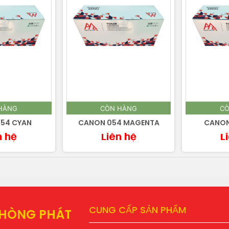
HÀNG
CÒN HÀNG
CÒ
54 CYAN
CANON 054 MAGENTA
CANON
n hệ
Liên hệ
L
CUNG CẤP SẢN PHẨM
PHÒNG PHÁT