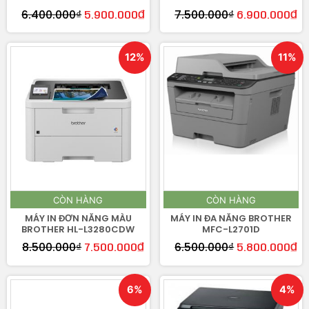
6.400.000
₫
7.500.000
₫
5.900.000
₫
6.900.000
₫
12%
11%
CÒN HÀNG
CÒN HÀNG
MÁY IN ĐƠN NĂNG MÀU
MÁY IN ĐA NĂNG BROTHER
BROTHER HL-L3280CDW
MFC-L2701D
8.500.000
₫
6.500.000
₫
7.500.000
₫
5.800.000
₫
6%
4%