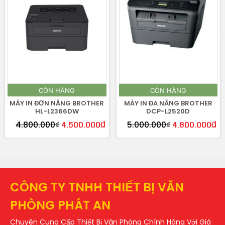
CÒN HÀNG
CÒN HÀNG
MÁY IN ĐƠN NĂNG BROTHER
MÁY IN ĐA NĂNG BROTHER
HL-L2366DW
DCP-L2520D
4.800.000
₫
5.000.000
₫
4.500.000
₫
4.800.000
₫
CÔNG TY TNHH THIẾT BỊ VĂN
PHÒNG PHÁT AN
Chuyên Cung Cấp Thiết Bị Văn Phòng Chính Hãng Với Giá