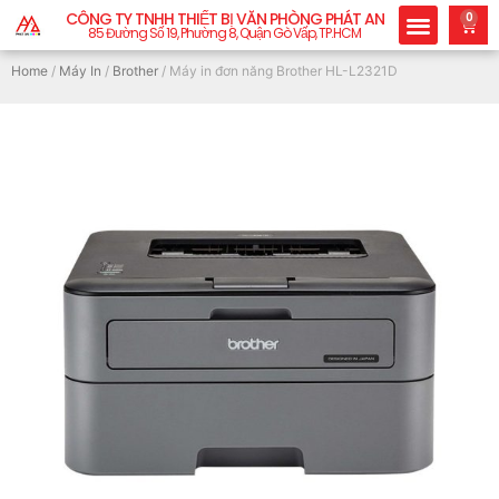
CÔNG TY TNHH THIẾT BỊ VĂN PHÒNG PHÁT AN
0
85 Đường Số 19, Phường 8, Quận Gò Vấp, TP.HCM
Home
/
Máy In
/
Brother
/ Máy in đơn năng Brother HL-L2321D