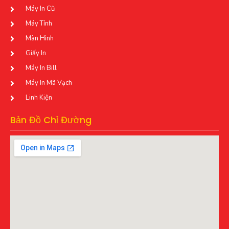
Máy In Cũ
Máy Tính
Màn Hình
Giấy In
Máy In Bill
Máy In Mã Vạch
Linh Kiện
Bản Đồ Chỉ Đường