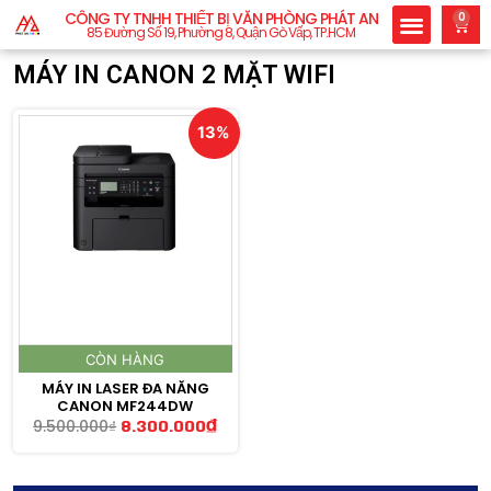
CÔNG TY TNHH THIẾT BỊ VĂN PHÒNG PHÁT AN
0
85 Đường Số 19, Phường 8, Quận Gò Vấp, TP.HCM
MÁY IN CANON 2 MẶT WIFI
13%
CÒN HÀNG
MÁY IN LASER ĐA NĂNG
CANON MF244DW
9.500.000
₫
8.300.000
₫